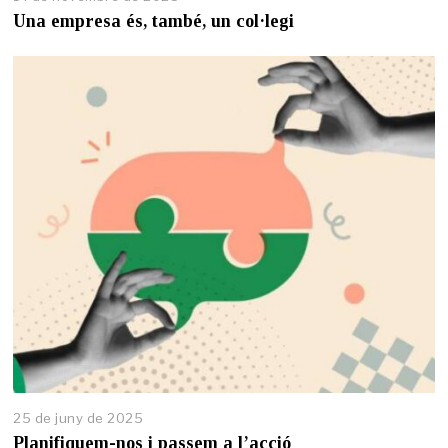
4
Una empresa és, també, un col·legi
d
e
n
o
v
e
m
b
r
e
d
e
2
0
2
5
25 de juny de 2025
2
5
Planifiquem-nos i passem a l’acció