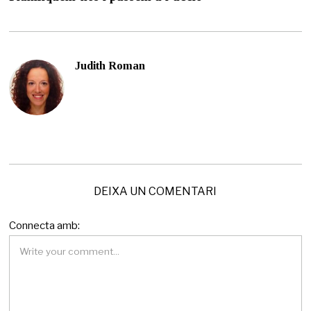
d
e
j
u
n
Judith Roman
y
d
e
2
0
2
5
DEIXA UN COMENTARI
Connecta amb: