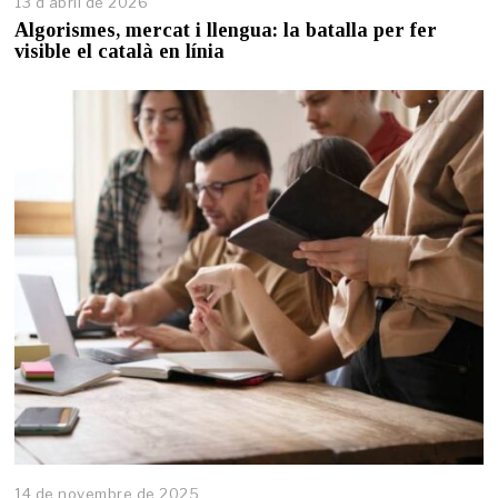
13 d'abril de 2026
1
3
Algorismes, mercat i llengua: la batalla per fer
d
visible el català en línia
'
a
b
r
i
l
d
e
2
0
2
6
14 de novembre de 2025
1