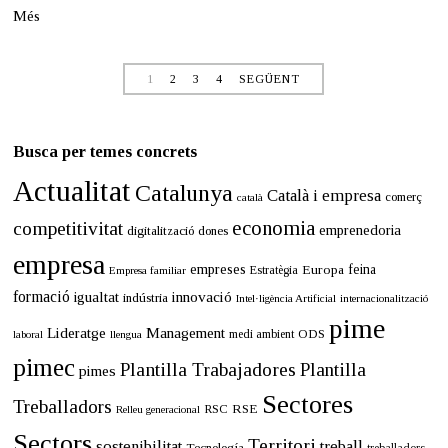
y
Més
d
e
2
0
1
2
3
4
SEGÜENT
2
3
Busca per temes concrets
Actualitat
Catalunya
Català i empresa
comerç
català
economia
competitivitat
emprenedoria
digitalització
dones
empresa
empreses
Europa
feina
Estratègia
Empresa familiar
formació
innovació
igualtat
indústria
Intel·ligència Artificial
internacionalització
pime
Lideratge
Management
ODS
medi ambient
llengua
laboral
pimec
Plantilla Trabajadores
Plantilla
pimes
Sectores
Treballadors
RSE
RSC
Relleu generacional
Sectors
Territori
sostenibilitat
treball
Tecnología