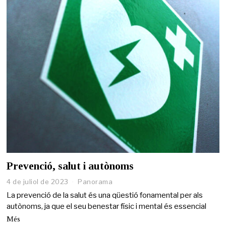
Prevenció, salut i autònoms
4 de juliol de 2023
6
Panorama
d
La prevenció de la salut és una qüestió fonamental per als
e
autònoms, ja que el seu benestar físic i mental és essencial
j
u
Més