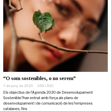
2
3
“O som sostenibles, o no serem”
7 de juny de 2023
7
ODS i RSC
d
Els objectius de l’Agenda 2030 de Desenvolupament
e
Sostenible?han entrat amb força als plans de
j
desenvolupament i de comunicació de les?empreses
u
n
catalanes, fins