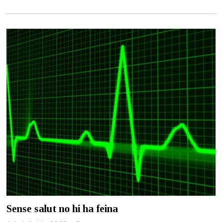
l
i
o
l
d
e
2
0
2
3
Sense salut no hi ha feina