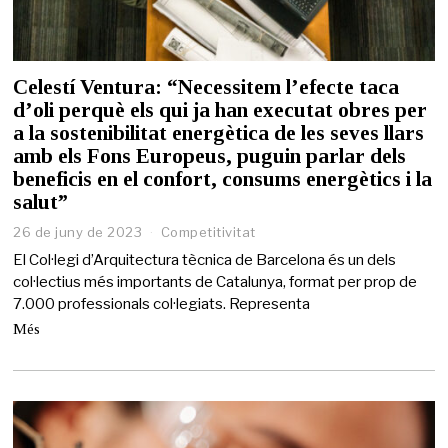
Celestí Ventura: “Necessitem l’efecte taca
d’oli perquè els qui ja han executat obres per
a la sostenibilitat energètica de les seves llars
amb els Fons Europeus, puguin parlar dels
beneficis en el confort, consums energètics i la
salut”
26 de juny de 2023
2
Competitivitat
6
El Col·legi d’Arquitectura tècnica de Barcelona és un dels
d
col·lectius més importants de Catalunya, format per prop de
e
7.000 professionals col·legiats. Representa
j
u
Més
n
y
d
e
2
0