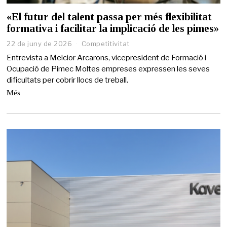
«El futur del talent passa per més flexibilitat
formativa i facilitar la implicació de les pimes»
22 de juny de 2026
2
Competitivitat
2
Entrevista a Melcior Arcarons, vicepresident de Formació i
d
Ocupació de Pimec Moltes empreses expressen les seves
e
dificultats per cobrir llocs de treball.
j
u
Més
n
y
d
e
2
0
2
6