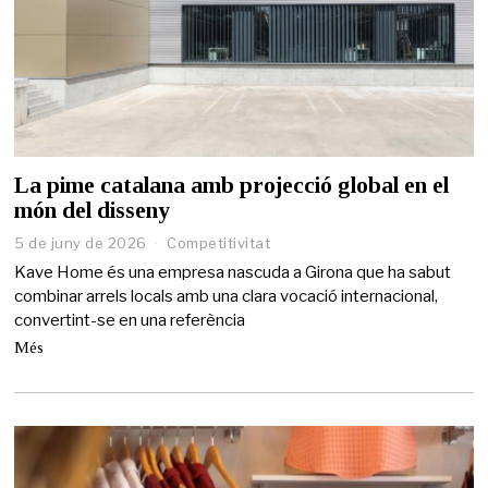
La pime catalana amb projecció global en el
món del disseny
5 de juny de 2026
5
Competitivitat
d
Kave Home és una empresa nascuda a Girona que ha sabut
e
combinar arrels locals amb una clara vocació internacional,
j
convertint-se en una referència
u
n
Més
y
d
e
2
0
2
6