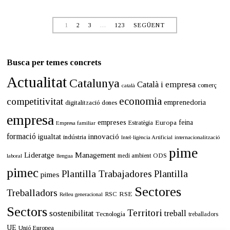
a
i
g
1
2
3
…
123
SEGÜENT
d
e
2
0
Busca per temes concrets
2
6
Actualitat
Catalunya
Català i empresa
comerç
català
economia
competitivitat
emprenedoria
digitalització
dones
empresa
empreses
Europa
feina
Estratègia
Empresa familiar
formació
innovació
igualtat
indústria
Intel·ligència Artificial
internacionalització
pime
Lideratge
Management
ODS
medi ambient
llengua
laboral
pimec
Plantilla Trabajadores
Plantilla
pimes
Sectores
Treballadors
RSE
RSC
Relleu generacional
Sectors
Territori
sostenibilitat
treball
Tecnología
treballadors
UE
Unió Europea