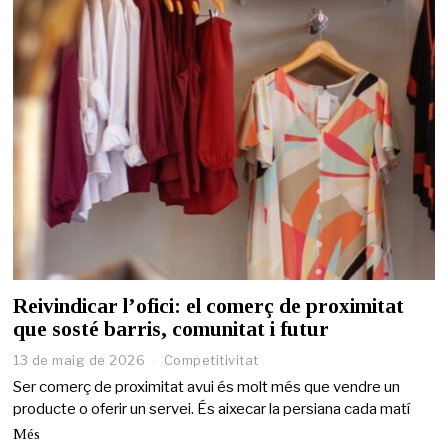
Reivindicar l’ofici: el comerç de proximitat
que sosté barris, comunitat i futur
13 de maig de 2026
1
Competitivitat
4
Ser comerç de proximitat avui és molt més que vendre un
d
producte o oferir un servei. És aixecar la persiana cada matí
e
m
Més