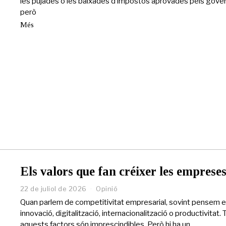
les pujades o les baixades d’impostos aprovades pels gover
e
però
j
u
Més
l
i
o
l
d
e
2
0
2
6
Els valors que fan créixer les emprese
22 de juliol de 2026
Opinió
Quan parlem de competitivitat empresarial, sovint pensem 
innovació, digitalització, internacionalització o productivitat. 
aquests factors són imprescindibles. Però hi ha un