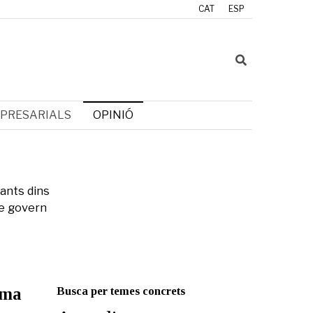
CAT
ESP
PRESARIALS
OPINIÓ
vants dins
de govern
ama
Busca per temes concrets