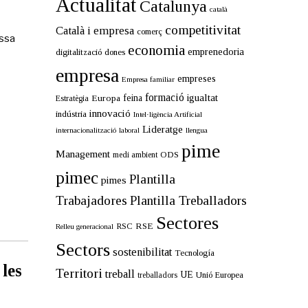
Actualitat
Catalunya
català
competitivitat
Català i empresa
comerç
assa
economia
emprenedoria
digitalització
dones
empresa
empreses
Empresa familiar
formació
igualtat
Europa
feina
Estratègia
innovació
indústria
Intel·ligència Artificial
Lideratge
internacionalització
llengua
laboral
pime
Management
ODS
medi ambient
pimec
Plantilla
pimes
Trabajadores
Plantilla Treballadors
Sectores
RSE
RSC
Relleu generacional
Sectors
sostenibilitat
Tecnología
les
Territori
treball
UE
Unió Europea
treballadors