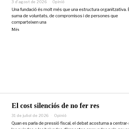
3 d'agost de 2026
2
Opinió
9
Una fundació és molt més que una estructura organitzativa. 
d
suma de voluntats, de compromisos i de persones que
e
comparteixen una
j
u
Més
l
i
o
l
d
e
2
0
2
6
El cost silenciós de no fer res
31 de juliol de 2026
3
Opinió
1
Quan es parla de pressió fiscal, el debat acostuma a centrar
d