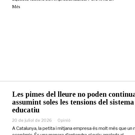
Més
Les pimes del lleure no poden continu
assumint soles les tensions del sistema
educatiu
20 de juliol de 2026
2
Opinió
0
A Catalunya, la petita i mitjana empresa és molt més que un
d