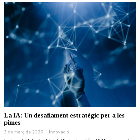
2
0
2
5
La IA: Un desafiament estratègic per a les
pimes
3 de març de 2025
3
Innovació
d