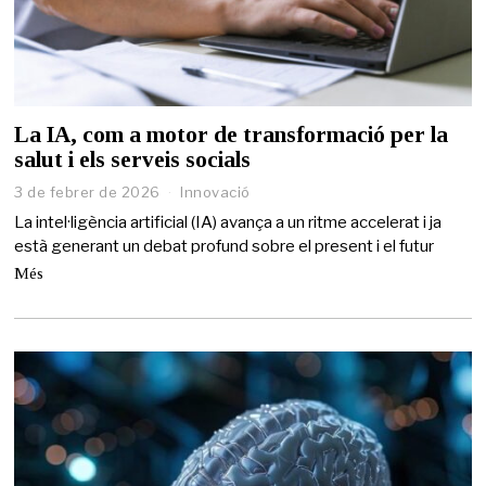
La IA, com a motor de transformació per la
salut i els serveis socials
3 de febrer de 2026
3
Innovació
d
La intel·ligència artificial (IA) avança a un ritme accelerat i ja
e
està generant un debat profund sobre el present i el futur
f
e
Més
b
r
e
r
d
e
2
0
2
6