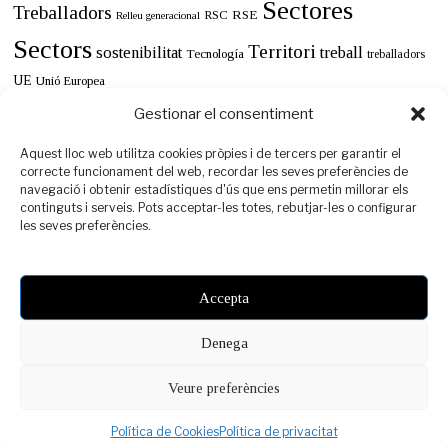
Sectores
Treballadors
RSE
RSC
Relleu generacional
Sectors
Territori
sostenibilitat
treball
Tecnología
treballadors
UE
Unió Europea
Gestionar el consentiment
Aquest lloc web utilitza cookies pròpies i de tercers per garantir el
correcte funcionament del web, recordar les seves preferències de
navegació i obtenir estadístiques d'ús que ens permetin millorar els
continguts i serveis. Pots acceptar-les totes, rebutjar-les o configurar
les seves preferències.
Accepta
Denega
Veure preferències
©
PIMEC
2021 -
Avís legal
-
Política de Privacitat
-
Política de Cookies
Política de Cookies
Política de privacitat