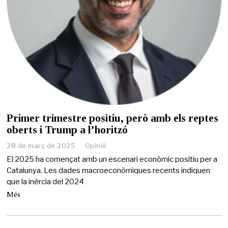
Primer trimestre positiu, però amb els reptes
oberts i Trump a l’horitzó
28 de març de 2025
2
Opinió
8
El 2025 ha començat amb un escenari econòmic positiu per a
d
Catalunya. Les dades macroeconòmiques recents indiquen
e
que la inèrcia del 2024
m
a
Més
r
ç
d
e