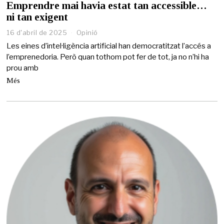
Emprendre mai havia estat tan accessible…
ni tan exigent
16 d'abril de 2025
1
Opinió
6
Les eines d’intel·ligència artificial han democratitzat l’accés a
d
l’emprenedoria. Però quan tothom pot fer de tot, ja no n’hi ha
'
prou amb
a
b
Més
r
i
l
d
e
2
0
2
5