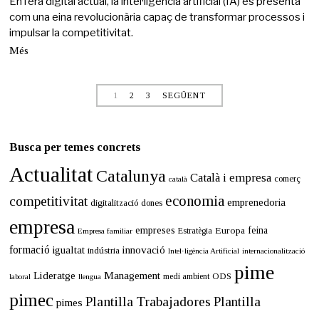
En l’era digital actual, la intel·ligència artificial (IA) es presenta
e
com una eina revolucionària capaç de transformar processos i
m
impulsar la competitivitat.
a
r
Més
ç
d
e
1
2
3
SEGÜENT
2
0
2
5
Busca per temes concrets
Actualitat
Catalunya
Català i empresa
comerç
català
economia
competitivitat
emprenedoria
digitalització
dones
empresa
empreses
Europa
feina
Estratègia
Empresa familiar
formació
innovació
igualtat
indústria
Intel·ligència Artificial
internacionalització
pime
Lideratge
Management
ODS
medi ambient
llengua
laboral
pimec
Plantilla Trabajadores
Plantilla
pimes