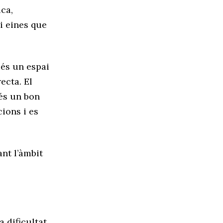
ica,
i eines que
 és un espai
ecta. El
és un bon
ions i es
ant l’àmbit
la dificultat