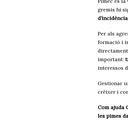
Pimec és la 
gremis hi s
d’incidència
Per als agre
formació i 
directament 
important:
t
interessos 
Gestionar u
créixer i co
Com ajuda G
les pimes d