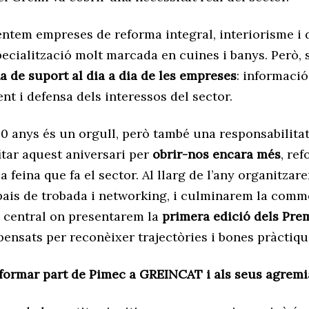
entem empreses de reforma integral, interiorisme i 
cialització molt marcada en cuines i banys. Però, 
 de suport al dia a dia de les empreses
: informació
t i defensa dels interessos del sector.
40 anys és un orgull, però també una responsabilitat
itar aquest aniversari per
obrir-nos encara més
, ref
 la feina que fa el sector. Al llarg de l’any organitza
pais de trobada i networking, i culminarem la com
 central on presentarem la
primera edició dels Pre
 pensats per reconèixer trajectòries i bones pràctiqu
formar part de Pimec a GREINCAT i als seus agremi