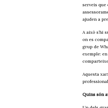
serveis que 
assessoramen
ajuden a pre
A això s’hi
on es compa
grup de Wha
exemple: en 
comparteixe
Aquesta xarx
professiona
Quins són av
Un dels gra