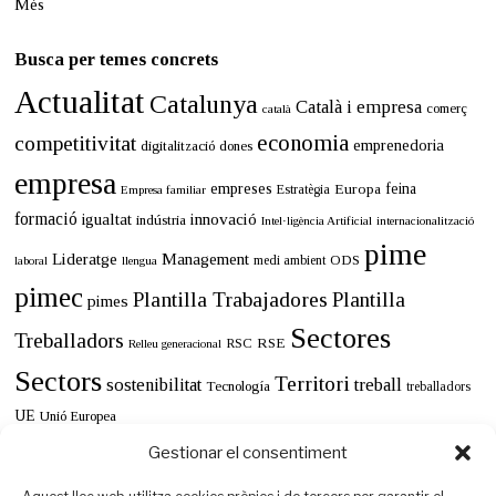
Més
Busca per temes concrets
Actualitat
Catalunya
Català i empresa
comerç
català
economia
competitivitat
emprenedoria
digitalització
dones
empresa
empreses
Europa
feina
Estratègia
Empresa familiar
formació
innovació
igualtat
indústria
Intel·ligència Artificial
internacionalització
pime
Lideratge
Management
ODS
medi ambient
llengua
laboral
pimec
Plantilla Trabajadores
Plantilla
pimes
Sectores
Treballadors
RSE
RSC
Relleu generacional
Sectors
Territori
sostenibilitat
treball
Tecnología
treballadors
UE
Unió Europea
Gestionar el consentiment