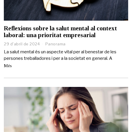
Reflexions sobre la salut mental al context
laboral: una prioritat empresarial
29 d'abril de 2024
2
Panorama
9
La salut mental és un aspecte vital per al benestar de les
d
persones treballadores i per a la societat en general. A
'
a
Més
b
r
i
l
d
e
2
0
2
4