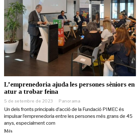
L’emprenedoria ajuda les persones sèniors en
atur a trobar feina
5 de setembre de 2023
1
Panorama
9
Un dels fronts principals d’acció de la Fundació PIMEC és
d
impulsar l’emprenedoria entre les persones més grans de 45
e
anys, especialment com
s
e
Més
t