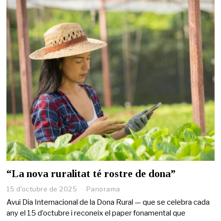
2
0
2
6
“La nova ruralitat té rostre de dona”
15 d'octubre de 2025
1
Panorama
6
Avui Dia Internacional de la Dona Rural — que se celebra cada
d
any el 15 d’octubre i reconeix el paper fonamental que
'