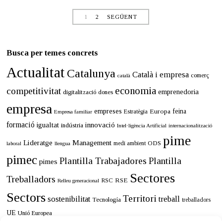
e
m
1
2
SEGÜENT
b
r
e
d
Busca per temes concrets
e
2
Actualitat
Catalunya
0
Català i empresa
comerç
català
2
economia
competitivitat
3
emprenedoria
digitalització
dones
empresa
empreses
Europa
feina
Estratègia
Empresa familiar
formació
innovació
igualtat
indústria
Intel·ligència Artificial
internacionalització
pime
Lideratge
Management
ODS
medi ambient
llengua
laboral
pimec
Plantilla Trabajadores
Plantilla
pimes
Sectores
Treballadors
RSE
RSC
Relleu generacional
Sectors
Territori
sostenibilitat
treball
Tecnología
treballadors
UE
Unió Europea