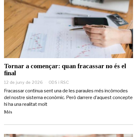
Tornar a començar: quan fracassar no és el
final
12 de juny de 2026
1
ODS i RSC
2
Fracassar continua sent una de les paraules més incòmodes
d
del nostre sistema econòmic. Però darrere d’aquest concepte
e
hi ha una realitat molt
j
u
Més
n
y
d
e