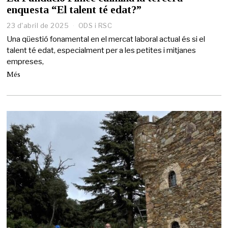
enquesta “El talent té edat?”
23 d'abril de 2025
2
ODS i RSC
3
Una qüestió fonamental en el mercat laboral actual és si el
d
talent té edat, especialment per a les petites i mitjanes
'
empreses,
a
b
Més
r
i
l
d
e
2
0
2
5