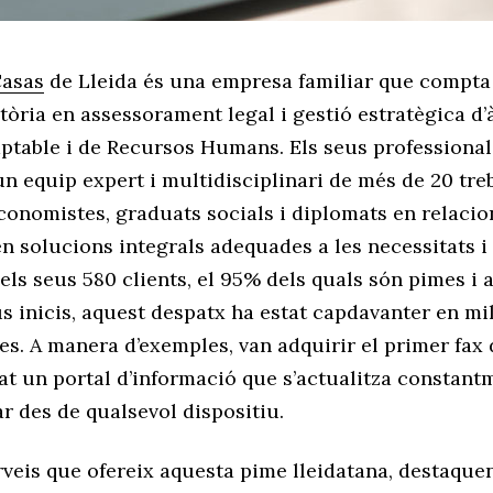
Casas
de Lleida és una empresa familiar que compt
ctòria en assessorament legal i gestió estratègica d
ptable i de Recursos Humans. Els seus professionals
n equip expert i multidisciplinari de més de 20 tre
conomistes, graduats socials i diplomats en relacio
n solucions integrals adequades a les necessitats i 
els seus 580 clients, el 95% dels quals són pimes i
s inicis, aquest despatx ha estat capdavanter en mi
s. A manera d’exemples, van adquirir el primer fax 
t un portal d’informació que s’actualitza constantm
r des de qualsevol dispositiu.
rveis que ofereix aquesta pime lleidatana, destaquen