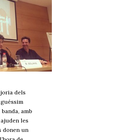
joria dels
haguéssim
a banda, amb
 ajuden les
ls donen un
l’hora de