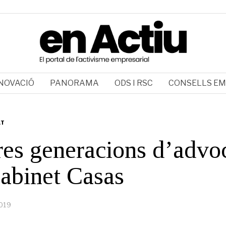
NOVACIÓ
PANORAMA
ODS I RSC
CONSELLS EM
AT
res generacions d’advo
abinet Casas
2019
2
d
e