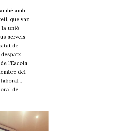
 també amb
xell, que van
e la unió
us serveis.
sitat de
l despatx
 de l’Escola
etembre del
 laboral i
boral de