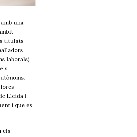
a amb una
’àmbit
 titulats
balladors
ns laborals)
els
 autònoms.
llores
de Lleida i
ent i que es
 els