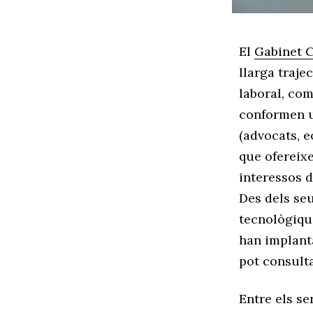
El
Gabinet 
llarga traje
laboral, com
conformen u
(advocats, e
que ofereixe
interessos d
Des dels seu
tecnològique
han implanta
pot consulta
Entre els se