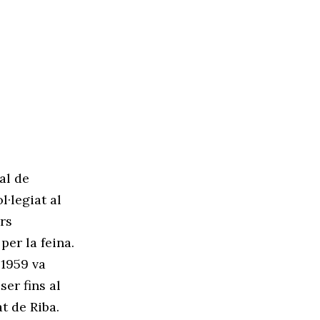
al de
l·legiat al
ors
per la feina.
 1959 va
ser fins al
t de Riba.