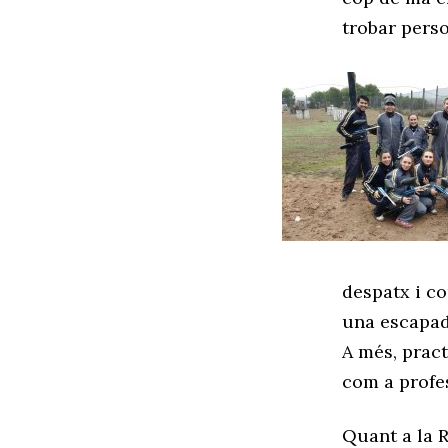
trobar perso
despatx i co
una escapada
A més, pract
com a profe
Quant a la R