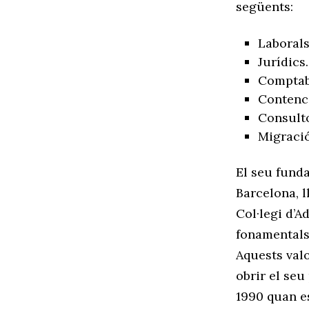
següents:
Laborals
Jurídics.
Comptabil
Contenci
Consulto
Migració
El seu funda
Barcelona, l
Col·legi d’A
fonamentals 
Aquests valo
obrir el seu
1990 quan es