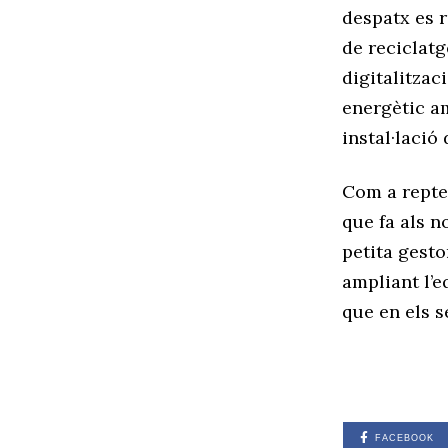
despatx es r
de reciclatg
digitalitzac
energètic am
instal·lació
Com a reptes
que fa als n
petita gesto
ampliant l’e
que en els s
FACEBOOK