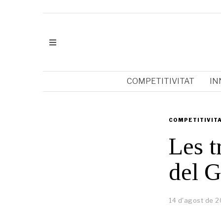
COMPETITIVITAT
IN
COMPETITIVIT
Les t
del G
14 d'agost de 