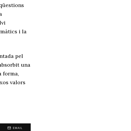
 qüestions
a
lvi
màtics i la
entada pel
 absorbit una
a forma,
ixos valors
EMAIL