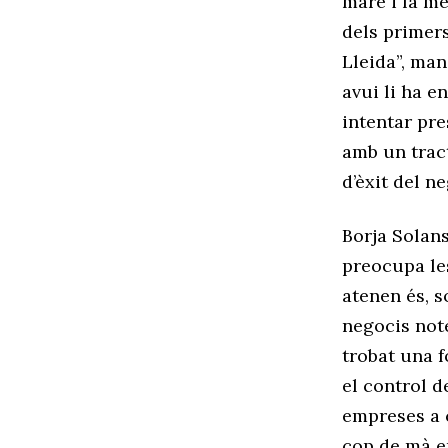
mare i la me
dels primers
Lleida”, man
avui li ha e
intentar pre
amb un tract
d’èxit del ne
Borja Solan
preocupa le
atenen és, s
negocis note
trobat una f
el control d
empreses a c
cop de mà e