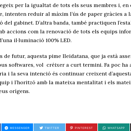
egeix per la igualtat de tots els seus membres i, en
e, intenten reduir al màxim l’ús de paper gràcies a l
ió del gabinet. D’altra banda, també practiquen l’esta
b accions com la renovació de tots els equips infor
 d’una il·luminació 100% LED.
 de futur, aquesta pime lleidatana, que ja està ass
ous softwares, vol créixer a curt termini. Fa poc ha
ria i la seva intenció és continuar creixent d’aquest
quip i l’horitzó amb la mateixa mentalitat i els mate
eus orígens.
MESSENGER
TWITTER
PINTEREST
WHATSAPP