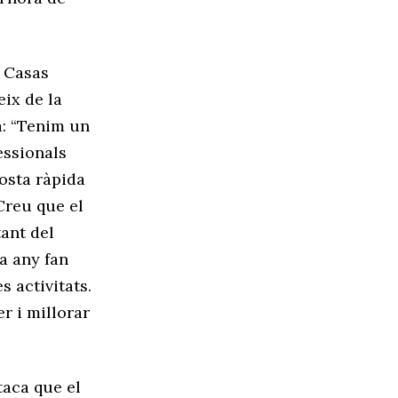
t Casas
eix de la
à: “Tenim un
essionals
osta ràpida
 Creu que el
ant del
a any fan
 activitats.
r i millorar
taca que el