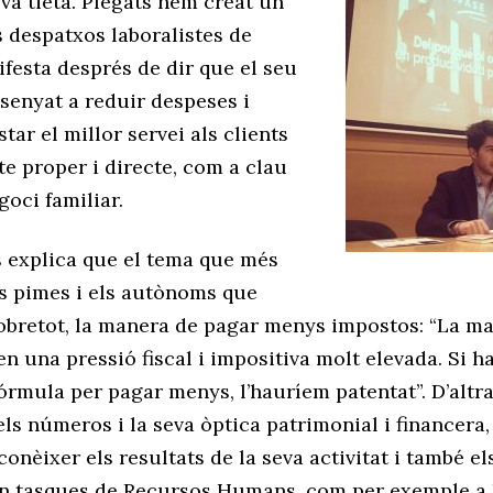
va tieta. Plegats hem creat un
 despatxos laboralistes de
ifesta després de dir que el seu
nsenyat a reduir despeses i
star el millor servei als clients
e proper i directe, com a clau
goci familiar.
s explica que el tema que més
s pimes i els autònoms que
obretot, la manera de pagar menys impostos: “La ma
n una pressió fiscal i impositiva molt elevada. Si 
órmula per pagar menys, l’hauríem patentat”. D’altr
els números i la seva òptica patrimonial i financera,
onèixer els resultats de la seva activitat i també e
n tasques de Recursos Humans, com per exemple a 