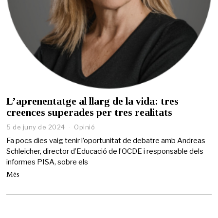
L’aprenentatge al llarg de la vida: tres
creences superades per tres realitats
5 de juny de 2024
5
Opinió
d
Fa pocs dies vaig tenir l’oportunitat de debatre amb Andreas
e
Schleicher, director d’Educació de l’OCDE i responsable dels
j
informes PISA, sobre els
u
n
Més
y
d
e
2
0