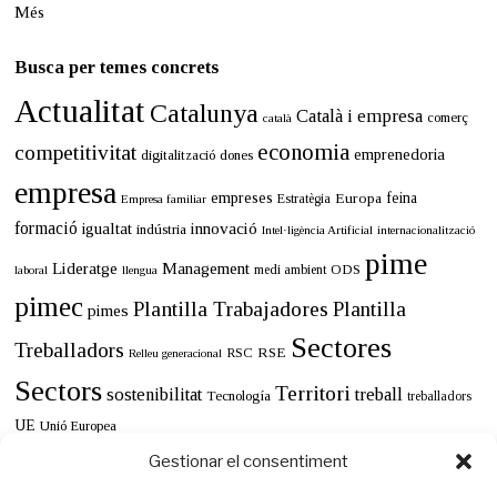
n
Més
e
r
d
Busca per temes concrets
e
Actualitat
2
Catalunya
Català i empresa
comerç
català
0
2
economia
competitivitat
emprenedoria
digitalització
dones
4
empresa
empreses
Europa
feina
Estratègia
Empresa familiar
formació
innovació
igualtat
indústria
Intel·ligència Artificial
internacionalització
pime
Lideratge
Management
ODS
medi ambient
llengua
laboral
pimec
Plantilla Trabajadores
Plantilla
pimes
Sectores
Treballadors
RSE
RSC
Relleu generacional
Sectors
Territori
sostenibilitat
treball
Tecnología
treballadors
UE
Unió Europea
Gestionar el consentiment