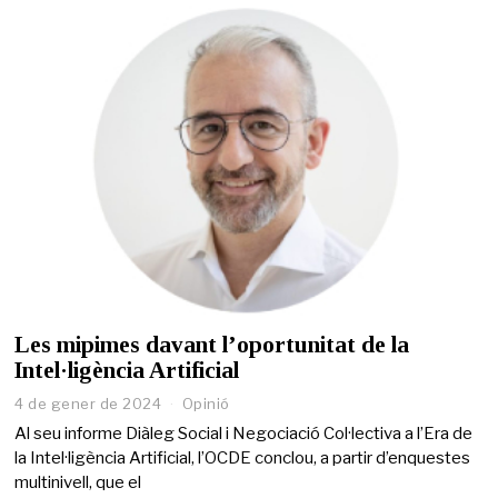
2
4
Les mipimes davant l’oportunitat de la
Intel·ligència Artificial
4 de gener de 2024
4
Opinió
d
Al seu informe Diàleg Social i Negociació Col·lectiva a l’Era de
e
la Intel·ligència Artificial, l’OCDE conclou, a partir d’enquestes
g
multinivell, que el
e