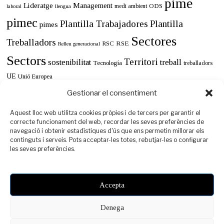
pime
Lideratge
Management
ODS
medi ambient
llengua
laboral
pimec
Plantilla Trabajadores
Plantilla
pimes
Sectores
Treballadors
RSE
RSC
Relleu generacional
Sectors
Territori
sostenibilitat
treball
Tecnología
treballadors
UE
Unió Europea
Gestionar el consentiment
Aquest lloc web utilitza cookies pròpies i de tercers per garantir el
correcte funcionament del web, recordar les seves preferències de
navegació i obtenir estadístiques d'ús que ens permetin millorar els
continguts i serveis. Pots acceptar-les totes, rebutjar-les o configurar
les seves preferències.
Accepta
Denega