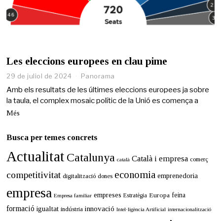
Les eleccions europees en clau pime
29 de juliol de 2024
Panorama
Amb els resultats de les últimes eleccions europees ja sobre
la taula, el complex mosaic polític de la Unió es comença a
Més
Busca per temes concrets
Actualitat
Catalunya
Català i empresa
comerç
català
economia
competitivitat
emprenedoria
digitalització
dones
empresa
empreses
Europa
feina
Estratègia
Empresa familiar
formació
innovació
igualtat
indústria
Intel·ligència Artificial
internacionalització