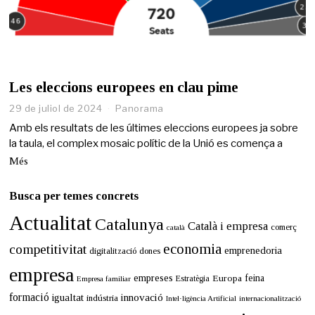
Les eleccions europees en clau pime
29 de juliol de 2024
Panorama
Amb els resultats de les últimes eleccions europees ja sobre
la taula, el complex mosaic polític de la Unió es comença a
Més
Busca per temes concrets
Actualitat
Catalunya
Català i empresa
comerç
català
economia
competitivitat
emprenedoria
digitalització
dones
empresa
empreses
Europa
feina
Estratègia
Empresa familiar
formació
innovació
igualtat
indústria
Intel·ligència Artificial
internacionalització