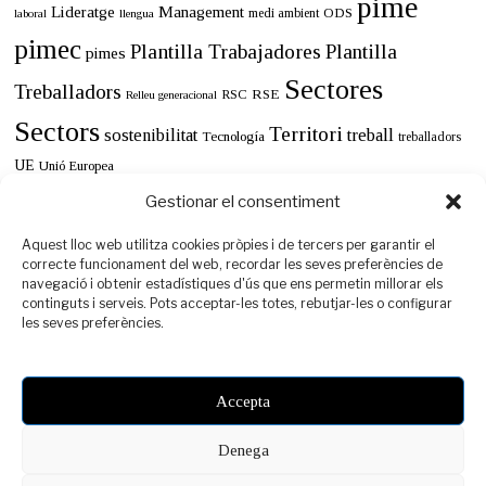
pime
Lideratge
Management
ODS
medi ambient
llengua
laboral
pimec
Plantilla Trabajadores
Plantilla
pimes
Sectores
Treballadors
RSE
RSC
Relleu generacional
Sectors
Territori
sostenibilitat
treball
Tecnología
treballadors
UE
Unió Europea
Gestionar el consentiment
Aquest lloc web utilitza cookies pròpies i de tercers per garantir el
correcte funcionament del web, recordar les seves preferències de
navegació i obtenir estadístiques d'ús que ens permetin millorar els
continguts i serveis. Pots acceptar-les totes, rebutjar-les o configurar
les seves preferències.
Accepta
Denega