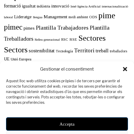
formació
innovació
igualtat
indústria
Intel·ligència Artificial
internacionalització
pime
Lideratge
Management
ODS
medi ambient
llengua
laboral
pimec
Plantilla Trabajadores
Plantilla
pimes
Sectores
Treballadors
RSE
RSC
Relleu generacional
Sectors
Territori
sostenibilitat
treball
Tecnología
treballadors
UE
Unió Europea
Gestionar el consentiment
Aquest lloc web utilitza cookies pròpies i de tercers per garantir el
correcte funcionament del web, recordar les seves preferències de
navegació i obtenir estadístiques d'ús que ens permetin millorar els
continguts i serveis. Pots acceptar-les totes, rebutjar-les o configurar
les seves preferències.
Accepta