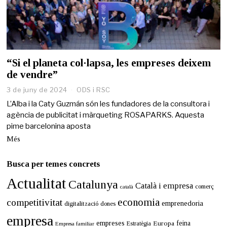
“Si el planeta col·lapsa, les empreses deixem
de vendre”
3 de juny de 2024
3
ODS i RSC
d
L’Alba i la Caty Guzmán són les fundadores de la consultora i
e
agència de publicitat i màrqueting ROSAPARKS. Aquesta
j
pime barcelonina aposta
u
n
Més
y
d
e
Busca per temes concrets
2
Actualitat
0
Catalunya
Català i empresa
comerç
català
2
4
economia
competitivitat
emprenedoria
digitalització
dones
empresa
empreses
Europa
feina
Estratègia
Empresa familiar