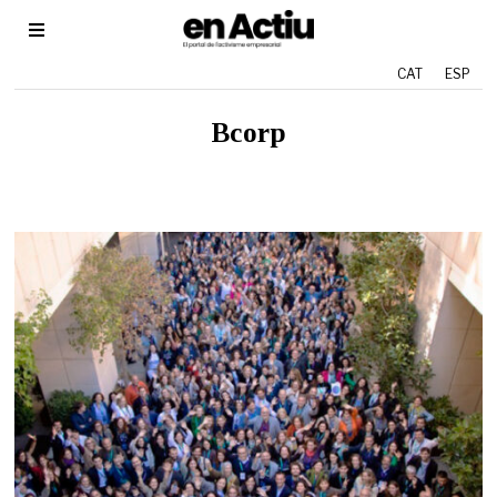
CAT
ESP
Bcorp