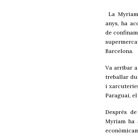
La Myriam
anys, ha ac
de confiname
supermerc
Barcelona.
Va arribar 
treballar du
i xarcuterie
Paraguai, el
Després de 
Myriam ha a
econòmicam