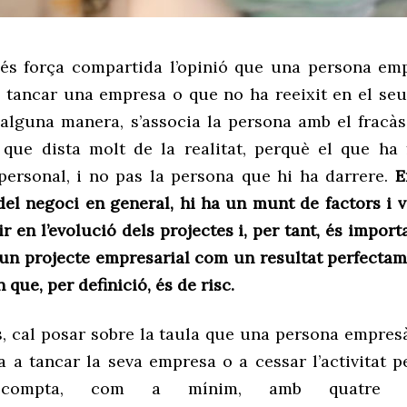
és força compartida l’opinió que un
a persona emp
 tancar una empresa o que no ha reeixit en el se
alguna manera, s’associa la persona amb el fracàs
que dista molt de la realitat, perquè el que ha 
personal
, i no pas la persona que hi ha darrere.
E
del negoci en general, hi ha un munt de factors i 
r en l’evolució dels projectes i, per tant, és impor
d’un projecte empresarial com un resultat perfectam
 que, per definició, és de risc.
, cal posar sobre la taula que un
a persona empresà
a
a tancar la seva empresa o a cessar l’activitat 
at compta, com a mínim, amb quatre 