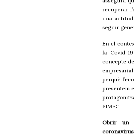
assegura qu
recuperar l
una actitu
seguir gener
En el contex
la Covid-1
concepte de
empresaria
perquè l’ec
presentem e
protagonit
PIMEC.
Obrir un
coronavirus