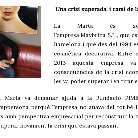
Una crisi superada, i camí de 
La Marta és sò
l’empresa
Maybrina
S.L., que e
Barcelona i que des del 1994 e
cosmètica decorativa. Entre 
2013 aquesta empresa va
conseqüències de la crisi eco
les va poder superar i va tirar 
la Marta va demanar ajuda a la Fundació PIM
mppersona
perquè l’empresa no anava del tot bé i
ls amb perspectiva empresarial per reconstruir la n
superar novament la crisi que estava passant.