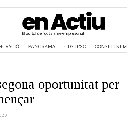
NOVACIÓ
PANORAMA
ODS I RSC
CONSELLS EM
egona oportunitat per
mençar
2020
1
4
d