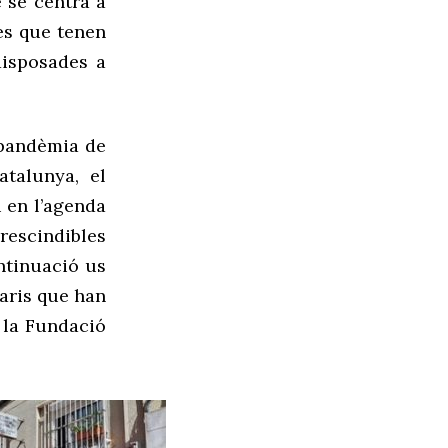
 se centra a
es que tenen
disposades a
a pandèmia de
talunya, el
en l’
agenda
escindibles
ntinuació us
saris que han
 la Fundació