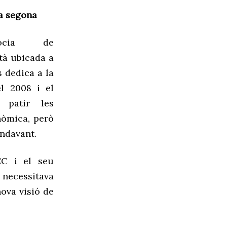
la segona
cia de
stà ubicada a
s de
dica a la
el 2008 i el
 patir les
nòmica, però
endavant.
EC i el seu
 necessitava
ova visió de