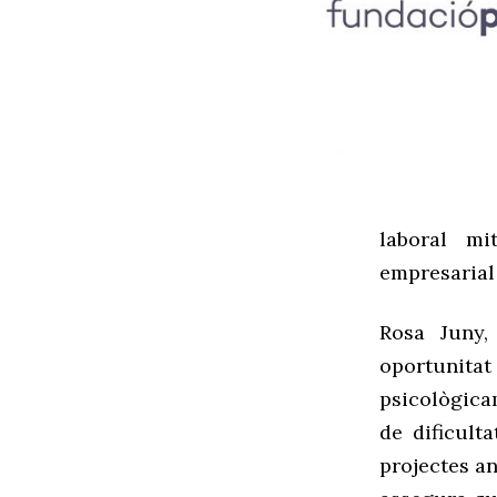
laboral mi
empresarial
Rosa Juny
,
oportunita
psicològica
de dificult
projectes an