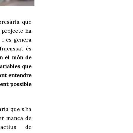
resària
que
u projecte
ha
 i es genera
fracassat és
n el món de
variables que
tant entendre
ent possible
ria que s’ha
per manca de
actius de