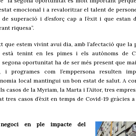
e “la segona oportunitat és molt important perquè
’estat emocional i a
revaloritzar
el talent de person
d de superació i
d’
esforç cap a l’èxit i que estan 
ant riquesa”.
t que estem vivint avui dia, amb l’afectació que l
9 està tenint en les pimes i els autònoms de Ca
 segona oportunitat ha de ser més present que mai 
l,
i programes com
l’emppersona
resulten impr
onomia local mantingui un bon estat de salut. A co
ls casos de la
Myriam
, la
Marta i l’Aitor
, tres empre
zat
tres
casos d’èxit en temps de Covid-
19 gràcies a
 negoci
en ple impacte del