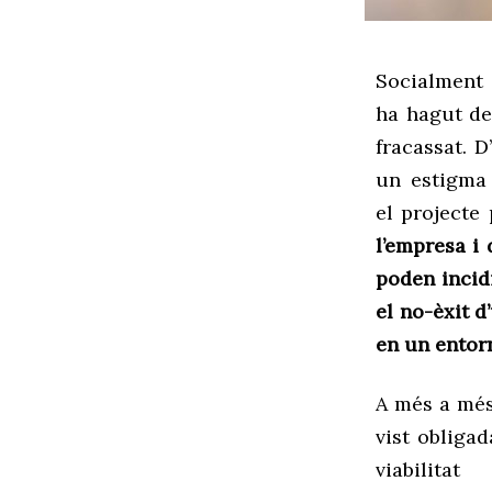
Socialment
ha hagut de
fracassat
.
D’
un estigma 
el
projecte 
l’empresa i 
poden incidi
el no-èxit 
en un entorn
A més a més
vist obligad
viabilit