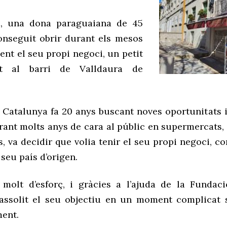
, una dona paraguaiana de 45
onseguit obrir durant els mesos
nt el seu propi negoci, un petit
at al barri de
Valldaura
de
a Catalunya fa 20 anys buscant noves oportunitats i
rant molts anys de cara al públic en supermercats,
s, va decidir que volia tenir el seu propi negoci, co
 seu país d’origen.
molt d’esforç, i gràcies a l’ajuda de la Fundac
ssolit el seu objectiu en un moment complicat 
ent.