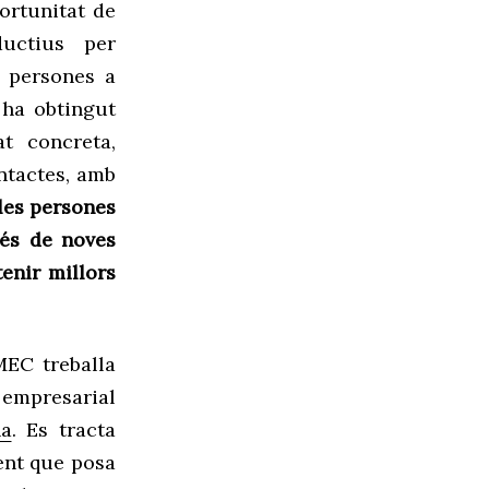
ortunitat de
uctius per
 persones a
ha obtingut
at concreta,
ntactes, amb
les persones
vés de noves
tenir millors
IMEC
treballa
 empresarial
a
. Es tracta
ent que posa