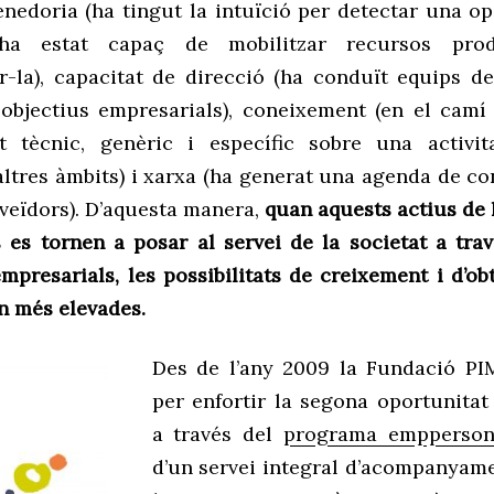
nedoria
(ha tingut la intuïció per detectar una op
ha estat capaç de mobilitzar recursos prod
r-la),
capacitat de direcció
(ha conduït equips de
objectius empresarials),
coneixement
(en el camí 
 tècnic, genèric i específic sobre una activit
altres àmbits) i
xarxa
(ha generat una agenda de co
oveïdors). D’aquesta manera,
quan aquests actius de 
 es tornen a posar al servei de la societat a tra
empresarials, les possibilitats de creixement i d’ob
n més elevades.
Des de l’any 2009 la Fundació P
per enfortir la segona oportunitat
a través del
programa empperson
d’un servei integral d’acompanyam