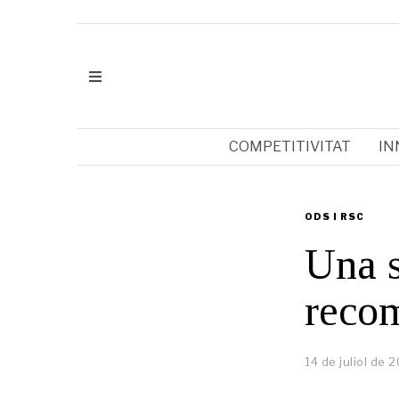
COMPETITIVITAT
IN
ODS I RSC
Una s
reco
14 de juliol de 