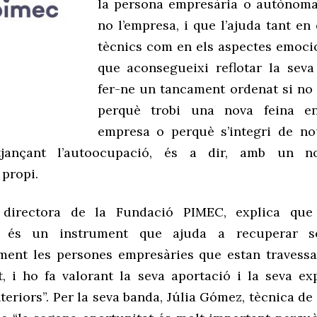
la persona empresària o autònoma 
no l’empresa, i que l’ajuda tant en
tècnics com en els aspectes emocio
que aconsegueixi reflotar la sev
fer-ne un tancament ordenat si no é
perquè trobi una nova feina e
empresa o perquè s’integri de no
tjançant l’autoocupació, és a dir, amb un n
 propi.
 directora de la Fundació PIMEC, explica qu
t és un instrument que ajuda a recuperar s
ment les persones empresàries que estan traves
at, i ho fa valorant la seva aportació i la seva ex
teriors
”. Per la seva banda,
Júlia Gómez
, tècnica de