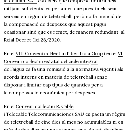
la Calidad, SAU
estableix que l’empresa dotarà dels
mitjans suficients les persones que prestin els seus
serveis en règim de teletreball, però no fa menció de
la compensació de despeses que aquest pugui
ocasionar sinó que es remet, de manera redundant, al
Reial Decret-llei 28/2020.
En el
VIII Conveni col·lectiu d’Iberdrola Grup
i en el
VI
Conveni col·lectiu estatal del cicle integral
de l’aigua
es fa una remissió a la normativa vigent i als
acords interns en matèria de teletreball sense
disposar i limitar cap tipus de quanties per a
la compensació econòmica per despeses.
En el
Conveni col·lectiu R. Cable
i Telecable Telecomunicaciones SAU
es pacta un règim
de teletreball de cinc dies al mes no acumulables ni en
més de dos dies en una setmana, que, de fet, desplaça