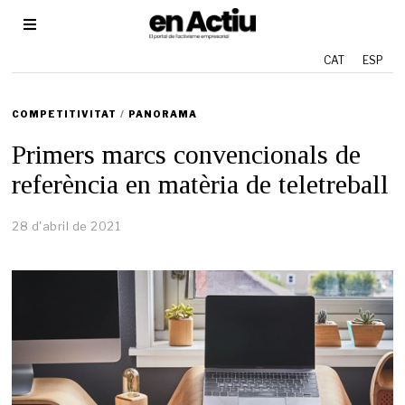
CAT
ESP
COMPETITIVITAT
/
PANORAMA
Primers marcs convencionals de
referència en matèria de teletreball
28 d'abril de 2021
1
3
d
e
m
a
i
g
d
e
2