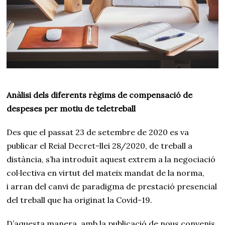
0
2
1
Anàlisi dels diferents règims de compensació de
despeses per motiu de teletreball
Des que el passat 23 de setembre de 2020 es va
publicar el Reial Decret-llei 28/2020, de treball a
distància, s’ha introduït aquest extrem a la negociació
col·lectiva en virtut del mateix mandat de la norma,
i arran del canvi de paradigma de prestació presencial
del treball que ha originat la Covid-19.
D’aquesta manera, amb la publicació de nous convenis