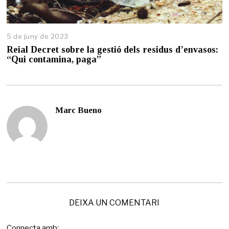
5 de juny de 2023
2
d
Reial Decret sobre la gestió dels residus d’envasos:
e
“Qui contamina, paga”
j
u
n
y
d
Marc Bueno
e
2
0
2
3
DEIXA UN COMENTARI
Connecta amb: