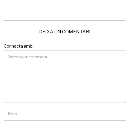
e
2
0
2
6
DEIXA UN COMENTARI
Connecta amb: