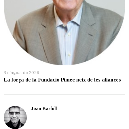
3 d'agost de 2026
2
9
La força de la Fundació Pimec neix de les aliances
d
e
j
u
l
Joan Barfull
i
o
l
d