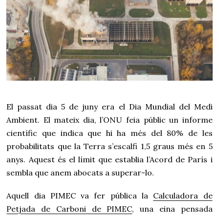
0
2
4
El passat dia 5 de juny era el Dia Mundial del Medi
Ambient. El mateix dia, l’ONU feia públic un informe
científic que indica que hi ha més del 80% de les
probabilitats que la Terra s’escalfi 1,5 graus més en 5
anys. Aquest és el límit que establia l’Acord de París i
sembla que anem abocats a superar-lo.
Aquell dia PIMEC va fer pública la
Calculadora de
Petjada de Carboni de PIMEC
, una eina pensada