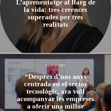
L’aprenentatge al llarg de
la vida: tres creences
superades per tres
realitats
NEXT STORY
“Després d’uns anys
centrada en el sector
tecnològic, ara vull
acompanyar les empreses
a oferir una millor