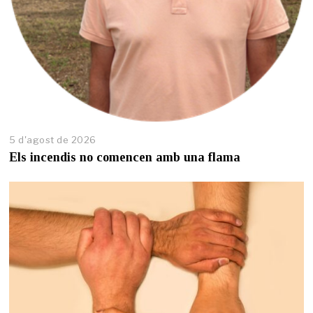
5 d'agost de 2026
5
d
Els incendis no comencen amb una flama
'
a
g
o
s
t
d
e
2
0
2
6