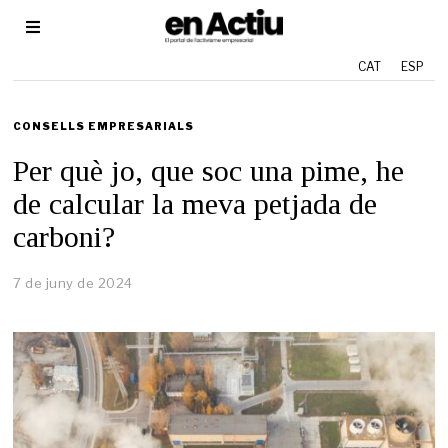
CAT
ESP
CONSELLS EMPRESARIALS
Per què jo, que soc una pime, he
de calcular la meva petjada de
carboni?
7 de juny de 2024
7
d
e
j
u
n
y
d
e
2