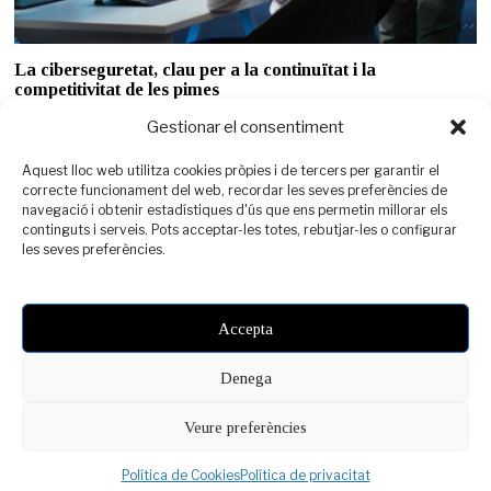
La ciberseguretat, clau per a la continuïtat i la
competitivitat de les pimes
En un entorn en constant transformació digital, la protecció de la
Gestionar el consentiment
informació i dels sistemes tecnològics
Aquest lloc web utilitza cookies pròpies i de tercers per garantir el
correcte funcionament del web, recordar les seves preferències de
navegació i obtenir estadístiques d'ús que ens permetin millorar els
continguts i serveis. Pots acceptar-les totes, rebutjar-les o configurar
YOU MIGHT BE INTERESTED IN
les seves preferències.
Els incendis no
comencen amb una
flama
Accepta
Denega
Crear entorns laborals
inclusius: un repte
Veure preferències
compartit
©
PIMEC
2021 -
Avís legal
-
Política de Privacitat
-
Política de Cookies
Política de Cookies
Política de privacitat