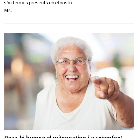
són termes presents en el nostre
m
a
Més
i
g
d
e
2
0
2
1