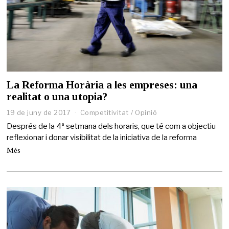
La Reforma Horària a les empreses: una
realitat o una utopia?
19 de juny de 2017
2
Competitivitat
/
Opinió
7
Després de la 4ª setmana dels horaris, que té com a objectiu
d
reflexionar i donar visibilitat de la iniciativa de la reforma
e
m
Més
a
i
g
d
e
2
0
2