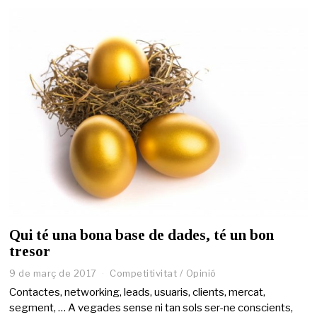
e
2
0
2
1
Qui té una bona base de dades, té un bon
tresor
9 de març de 2017
2
Competitivitat
/
Opinió
7
Contactes, networking, leads, usuaris, clients, mercat,
d
segment, … A vegades sense ni tan sols ser-ne conscients,
e