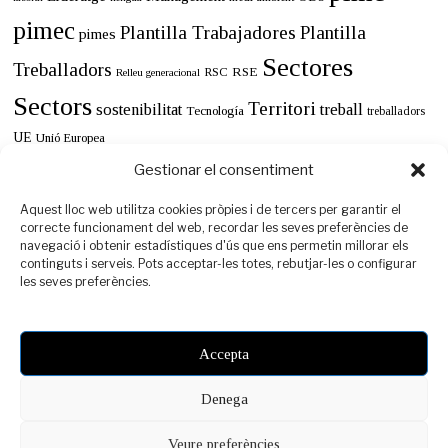
pimec
Plantilla Trabajadores
Plantilla
pimes
Sectores
Treballadors
RSE
RSC
Relleu generacional
Sectors
Territori
sostenibilitat
treball
Tecnología
treballadors
UE
Unió Europea
Gestionar el consentiment
Aquest lloc web utilitza cookies pròpies i de tercers per garantir el
correcte funcionament del web, recordar les seves preferències de
navegació i obtenir estadístiques d'ús que ens permetin millorar els
continguts i serveis. Pots acceptar-les totes, rebutjar-les o configurar
les seves preferències.
Accepta
Denega
Veure preferències