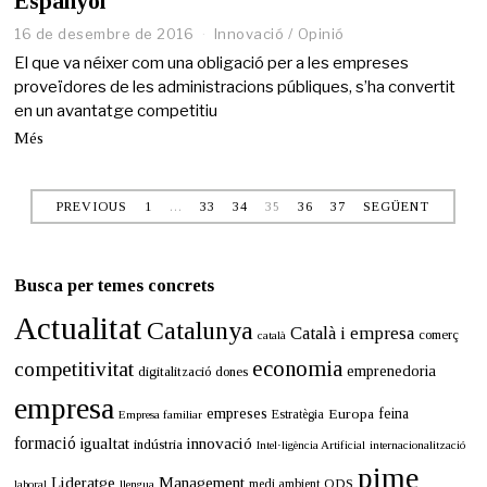
Espanyol
16 de desembre de 2016
2
Innovació
/
Opinió
7
El que va néixer com una obligació per a les empreses
d
proveïdores de les administracions públiques, s’ha convertit
e
en un avantatge competitiu
m
a
Més
i
g
d
PREVIOUS
1
…
33
34
35
36
37
SEGÜENT
e
2
0
2
Busca per temes concrets
1
Actualitat
Catalunya
Català i empresa
comerç
català
economia
competitivitat
emprenedoria
digitalització
dones
empresa
empreses
Europa
feina
Estratègia
Empresa familiar
formació
innovació
igualtat
indústria
Intel·ligència Artificial
internacionalització
pime
Lideratge
Management
ODS
medi ambient
llengua
laboral