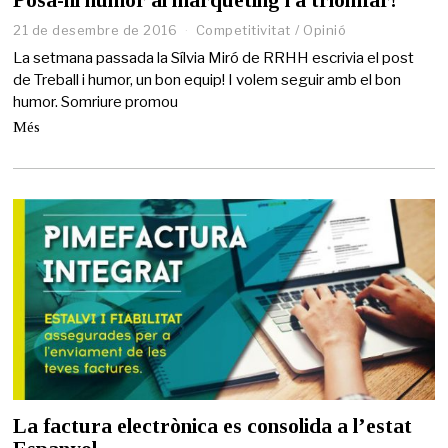
Posa-hi humor al màrqueting i a triomfar!
21 de desembre de 2016
2
Competitivitat
/
Opinió
7
La setmana passada la Sílvia Miró de RRHH escrivia el post
d
de Treball i humor, un bon equip! I volem seguir amb el bon
e
humor. Somriure promou
m
a
Més
i
g
d
e
2
0
2
1
La factura electrònica es consolida a l’estat