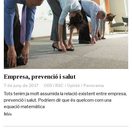
1
Empresa, prevenció i salut
7 de juny de 2017
2
ODS i RSC
/
Opinió
/
Panorama
7
Tots tenim ja molt assumida la relació existent entre empresa,
d
prevenció i salut. Podríem dir que és quelcom com una
e
equació matemàtica
m
a
Més
i
g
d