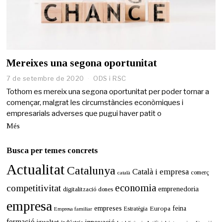
Mereixes una segona oportunitat
7 de setembre de 2020
1
ODS i RSC
3
Tothom es mereix una segona oportunitat per poder tornar a
d
començar, malgrat les circumstàncies econòmiques i
e
empresarials adverses que pugui haver patit o
m
a
Més
i
g
d
Busca per temes concrets
e
Actualitat
2
Catalunya
Català i empresa
comerç
català
0
2
economia
competitivitat
emprenedoria
digitalització
dones
1
empresa
empreses
Europa
feina
Estratègia
Empresa familiar
formació
innovació