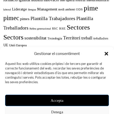
igualtat
indústria
Intel·ligència Artificial
internacionalització
pime
Lideratge
Management
ODS
medi ambient
llengua
laboral
pimec
Plantilla Trabajadores
Plantilla
pimes
Sectores
Treballadors
RSE
RSC
Relleu generacional
Sectors
Territori
sostenibilitat
treball
Tecnología
treballadors
UE
Unió Europea
Gestionar el consentiment
Aquest lloc web utilitza cookies pròpies i de tercers per garantir el
correcte funcionament del web, recordar les seves preferències de
navegació i obtenir estadístiques d'ús que ens permetin millorar els
continguts i serveis. Pots acceptar-les totes, rebutjar-les o configurar
les seves preferències.
Accepta
Denega