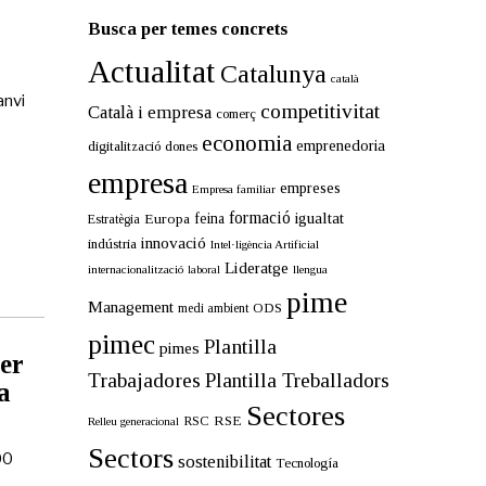
Busca per temes concrets
Actualitat
Catalunya
català
anvi
competitivitat
Català i empresa
comerç
economia
emprenedoria
digitalització
dones
empresa
empreses
Empresa familiar
formació
igualtat
Europa
feina
Estratègia
innovació
indústria
Intel·ligència Artificial
Lideratge
internacionalització
llengua
laboral
pime
Management
ODS
medi ambient
pimec
Plantilla
pimes
per
Trabajadores
Plantilla Treballadors
a
Sectores
RSE
RSC
Relleu generacional
Sectors
00
sostenibilitat
Tecnología