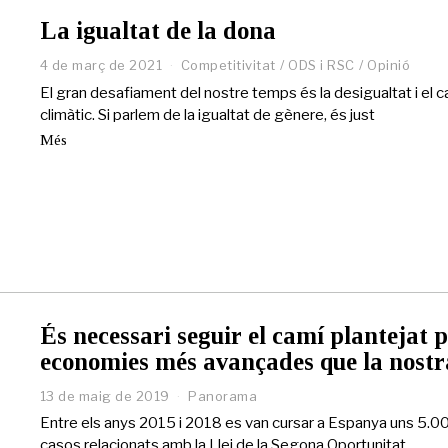
La igualtat de la dona
4 de març de 2021
2
Competitivitat
/
ODS i RSC
/
Opinió
5
El gran desafiament del nostre temps és la desigualtat i el c
d
climàtic. Si parlem de la igualtat de gènere, és just
e
m
Més
a
i
g
d
e
2
0
2
1
És necessari seguir el camí plantejat 
economies més avançades que la nostr
13 de maig de 2019
1
Panorama
3
Entre els anys 2015 i 2018 es van cursar a Espanya uns 5.0
d
casos relacionats amb la Llei de la Segona Oportunitat.