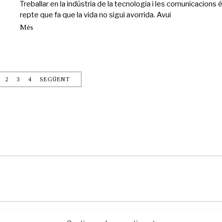
Treballar en la indústria de la tecnologia i les comunicacions 
d
repte que fa que la vida no sigui avorrida. Avui
e
m
Més
a
i
g
d
e
2
2
3
4
SEGÜENT
0
2
1