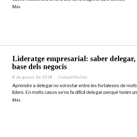
e
m
Més
a
i
g
d
e
2
0
1
9
Lideratge empresarial: saber delegar, 
base dels negocis
8 de gener de 2018
1
Competitivitat
2
Aprendre a delegar no sol estar entre les fortaleses de molt
d
líders. En molts casos se’ns fa difícil delegar perquè tenim un
'
a
Més
b
r
i
l
d
e