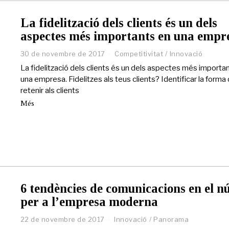
2
0
2
La fidelització dels clients és un dels
1
aspectes més importants en una empr
30 de novembre de 2017
2
Competitivitat
/
Innovació
5
La fidelització dels clients és un dels aspectes més importa
d
una empresa. Fidelitzes als teus clients? Identificar la forma
e
retenir als clients
m
a
Més
i
g
d
e
2
0
2
1
6 tendències de comunicacions en el n
per a l’empresa moderna
22 de novembre de 2017
2
Innovació
/
Panorama
7