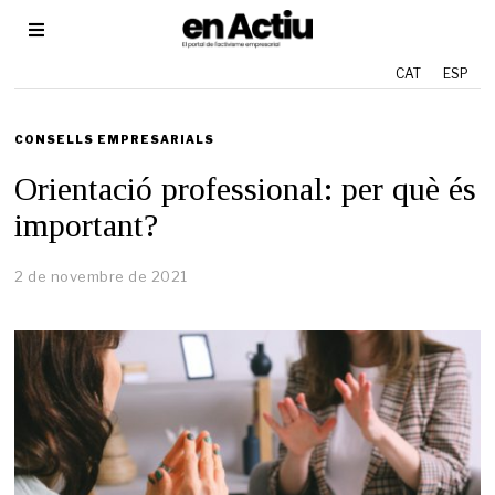
CAT
ESP
CONSELLS EMPRESARIALS
Orientació professional: per què és
important?
2 de novembre de 2021
3
d
e
n
o
v
e
m
b
r
e