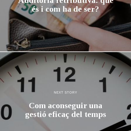
Auditoria retributiva: què
és i com ha de ser?
NEXT STORY
Com aconseguir una
gestió eficaç del temps