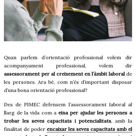
d
e
2
0
2
1
Quan parlem d’orientació professional volem dir
acompanyament professional, volem dir
assessorament per al creixement en l’àmbit laboral
de
les persones. Ara bé, com n’és d’important disposar
d’una bona orientació professional?
Des de PIMEC defensem l’assessorament laboral al
llarg de la vida com a
eina per ajudar les persones a
trobar les seves capacitats i potencialitats
, amb la
finalitat de poder
encaixar les seves capacitats amb el