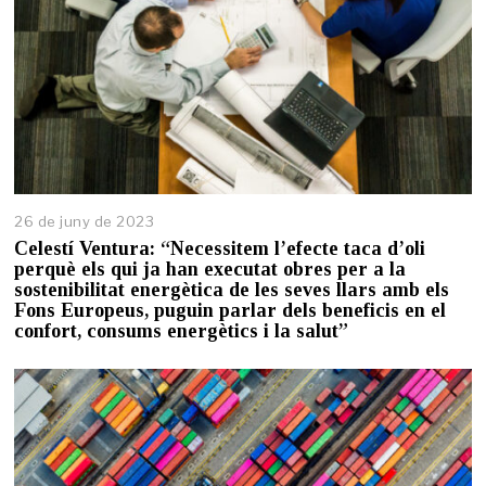
26 de juny de 2023
2
6
Celestí Ventura: “Necessitem l’efecte taca d’oli
d
perquè els qui ja han executat obres per a la
e
sostenibilitat energètica de les seves llars amb els
j
Fons Europeus, puguin parlar dels beneficis en el
u
confort, consums energètics i la salut”
n
y
d
e
2
0
2
3