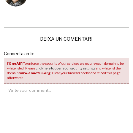
0
2
3
DEIXA UN COMENTARI
Connecta amb:
[OneAll]
To enforce the security of our services we require each domain to be
whitelisted. Please
click here to open your security settings
and whitelist the
domain
www.enactiu.org
. Clear your browser cache and reload this page
afterwards.