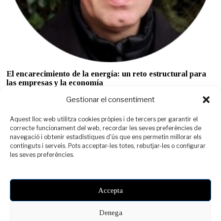
El encarecimiento de la energía: un reto estructural para
las empresas y la economía
En los últimos meses, el coste de la energía ha vuelto a situarse en el
Gestionar el consentiment
centro
Aquest lloc web utilitza cookies pròpies i de tercers per garantir el
correcte funcionament del web, recordar les seves preferències de
navegació i obtenir estadístiques d'ús que ens permetin millorar els
continguts i serveis. Pots acceptar-les totes, rebutjar-les o configurar
YOU MIGHT BE INTERESTED IN
les seves preferències.
“La calidad, junto con
la sostenibilidad y el
arraigo al territorio,
Accepta
nos permitirá ser un
referente mundial”
Denega