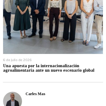
6 de julio de 2026
6
d
Una apuesta por la internacionalización
e
agroalimentaria ante un nuevo escenario global
j
u
l
i
o
Carles Mas
d
e
2