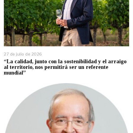
27 de julio de 2026
2
7
“La calidad, junto con la sostenibilidad y el arraigo
d
al territorio, nos permitirá ser un referente
e
mundial”
j
u
l
i
o
d
e
2
0
2
6