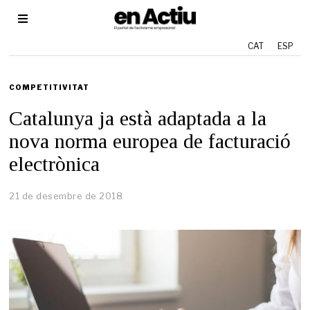
CAT
ESP
COMPETITIVITAT
Catalunya ja està adaptada a la
nova norma europea de facturació
electrònica
21 de desembre de 2018
2
1
d
e
d
e
s
e
m
b