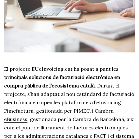
r
e
d
e
2
0
1
8
El projecte EUeInvoicing.cat ha posat a punt les
principals solucions de facturació electrònica en
compra pública de l’ecosistema català
. Durant el
projecte, s’han adaptat al nou estàndard de facturació
electrònica europeu les plataformes d’eInvoicing
Pimefactura
, gestionada per PIMEC, i
Cambra
eBusiness
, gestionada per la Cambra de Barcelona, així
com el punt de lliurament de factures electròniques
per a les administracions catalanes
e.FACT
i el
sistema