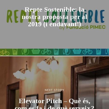
Repte Sostenible: la
nostra proposta per al
2019 (i endavant!)
NEXT STORY
Elevator Pitch – Què és,
com es fa i de què serveix?