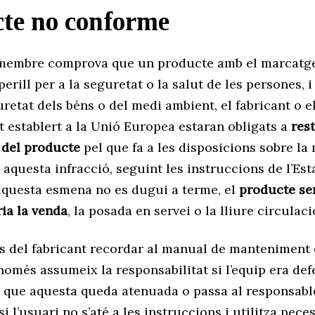
te no conforme
 membre comprova que un producte amb el marcatge
erill per a la seguretat o la salut de les persones, i 
uretat dels béns o del medi ambient, el fabricant o e
 establert a la Unió Europea estaran obligats a
rest
 del producte
pel que fa a les disposicions sobre l
 a aquesta infracció, seguint les instruccions de l’Es
aquesta esmena no es dugui a terme, el
producte ser
ria la venda
, la posada en servei o la lliure circulaci
ès del fabricant recordar al manual de manteniment 
només assumeix la responsabilitat si l’equip era de
ò que aquesta queda atenuada o passa al responsabl
si l’usuari no s’até a les instruccions i utilitza pece