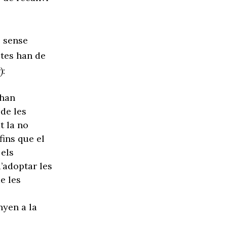
s sense
tes han de
r
):
’han
de les
t la no
fins que el
 els
’adoptar les
e les
nyen a la