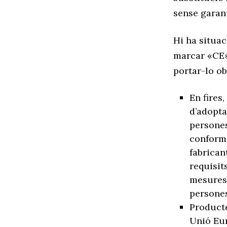
sense garant
Hi ha situac
marcar «CE»
portar-lo ob
En fires
d’adopta
persones
conformi
fabrican
requisit
mesures 
persones
Producte
Unió Eu