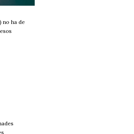
) no ha de
nesos
nades
es