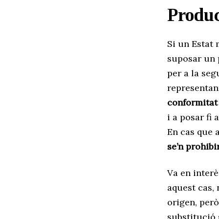
Produc
Si un Estat
suposar un p
per a la seg
representant
conformitat
i a posar fi
En cas que 
se’n prohibi
Va en inter
aquest cas, 
origen, per
substitució 