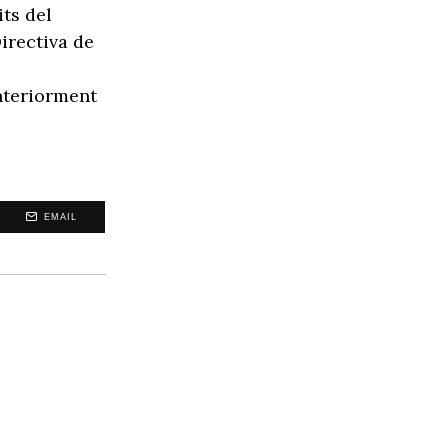
ts del
irectiva de
nteriorment
EMAIL