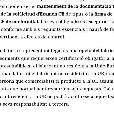
 com poden ser el
manteniment de la documentació 
de la sol·licitud d’Examen CE
de tipus o la
firma de 
CE de conformitat
. La seva obligació és assegurar-s
conforme amb els requisits essencials i haurà de fac
ertinent a efectes de control.
ndatari o representant legal és una
opció del fabri
ediments que requereixen certificació obligatòria, 
prescindible si el fabricant no resideix a la Unió Eu
l mandatari ni el fabricant no resideixin a la UE, c
ersona que comercialitzi el producte a la UE assumi
itats que normalment recaurien sobre aquests. Cal
cant resident a la UE no podrà acollir-se a aquest s
a seva responsabilitat a tercers.