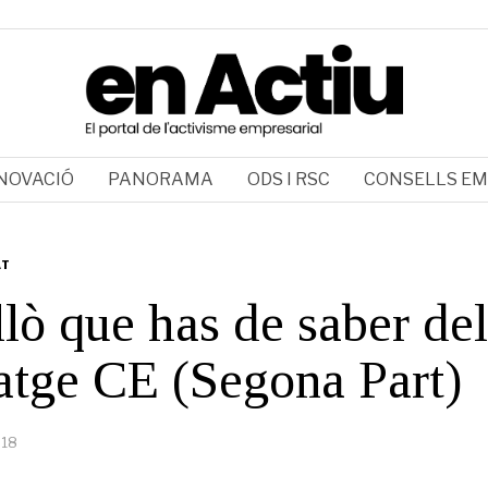
NOVACIÓ
PANORAMA
ODS I RSC
CONSELLS EM
AT
llò que has de saber del
tge CE (Segona Part)
018
3
d
'