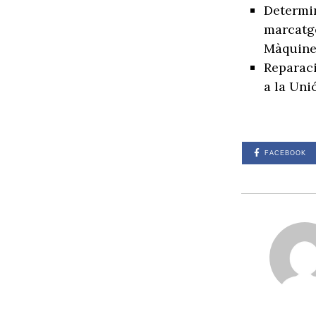
Determin
marcatge
Màquine
Reparaci
a la Uni
FACEBOOK