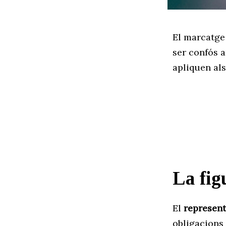
El marcatge
ser confós 
apliquen al
La fig
El
represent
obligacions 