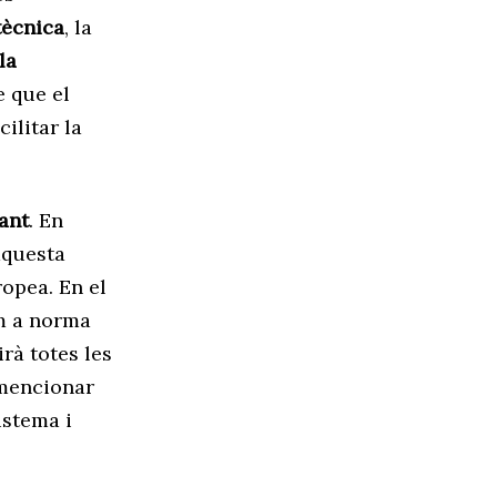
tècnica
, la
la
e que el
ilitar la
cant
. En
aquesta
ropea. En el
om a norma
rà totes les
 mencionar
istema i