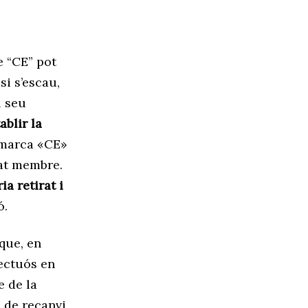
 “CE” pot
si s’escau,
l seu
ablir la
a marca «CE»
tat membre.
ia retirat i
ó.
que, en
fectuós en
e de la
s de recanvi