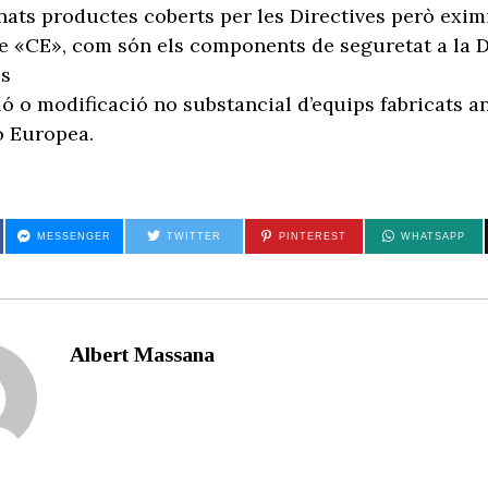
ats productes coberts per les Directives però eximi
 «CE», com són els components de seguretat a la D
s
ó o modificació no substancial d’equips fabricats a
ó Europea.
MESSENGER
TWITTER
PINTEREST
WHATSAPP
Albert Massana