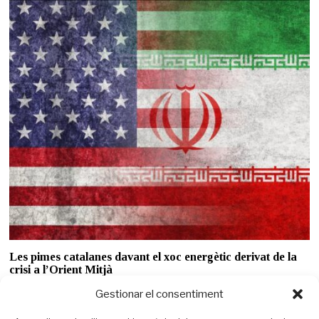
Les pimes catalanes davant el xoc energètic derivat de la
crisi a l’Orient Mitjà
La tensió geopolítica encareix l’energia i incrementa la pressió sobre els
Gestionar el consentiment
costos empresarials, amb un impacte