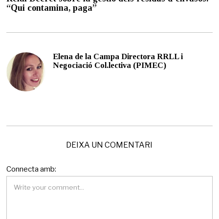
e
“Qui contamina, paga”
j
u
n
y
d
Elena de la Campa Directora RRLL i
e
Negociació Col.lectiva (PIMEC)
2
0
2
3
DEIXA UN COMENTARI
Connecta amb: