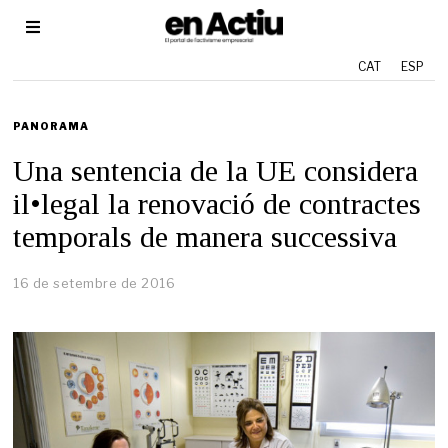
CAT
ESP
PANORAMA
Una sentencia de la UE considera
il•legal la renovació de contractes
temporals de manera successiva
16 de setembre de 2016
2
5
d
e
m
a
i
g
d
e