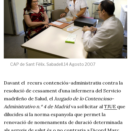
2
0
2
1
CAP de Sant Fèlix. Sabadell.14 Agosto 2007
Davant el recurs contenciós-administratiu contra la
resolució de cessament d’una infermera del Servicio
madrileño de Salud, el
Juzgado de lo Contencioso-
Administrativo n.º 4 de Madrid
va sol·licitar al
TJUE
que
dilucides si la norma espanyola que permet la
renovació de nomenaments de duració determinada
als serveis de salut és o no contraria a l’Acord Marc