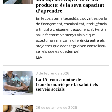
producte: és la seva capacitat
m
a
d’aprendre
i
g
En l’ecosistema tecnològic sovint es parla
d
de finançament, escalabilitat, intel·ligència
e
artificial o creixement exponencial. Però hi
2
ha un factor molt menys visible que
0
acostuma a marcar la diferència entre els
2
6
projectes que aconsegueixen consolidar-
se i els que es queden pel
Més
3 de febrer de 2026
3
d
La IA, com a motor de
e
transformació per la salut i els
f
serveis socials
e
b
r
e
26 de setembre de 2025
r