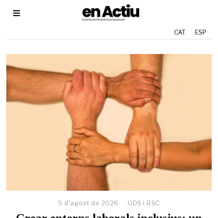
CAT
ESP
5 d'agost de 2026
2
ODS i RSC
9