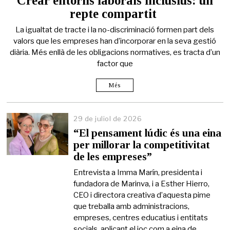
Crear entorns laborals inclusius: un
d
repte compartit
e
j
La igualtat de tracte i la no-discriminació formen part dels
u
l
valors que les empreses han d’incorporar en la seva gestió
i
diària. Més enllà de les obligacions normatives, es tracta d’un
o
factor que
l
d
e
Més
2
0
2
29 de juliol de 2026
6
“El pensament lúdic és una eina
per millorar la competitivitat
de les empreses”
Entrevista a Imma Marín, presidenta i
fundadora de Marinva, i a Esther Hierro,
CEO i directora creativa d’aquesta pime
que treballa amb administracions,
empreses, centres educatius i entitats
socials, aplicant el joc com a eina de