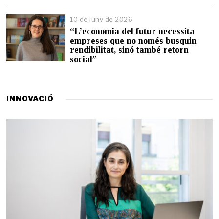
n
y
10 de juny de 2026
d
“L’economia del futur necessita
e
empreses que no només busquin
2
0
rendibilitat, sinó també retorn
2
social”
6
INNOVACIÓ