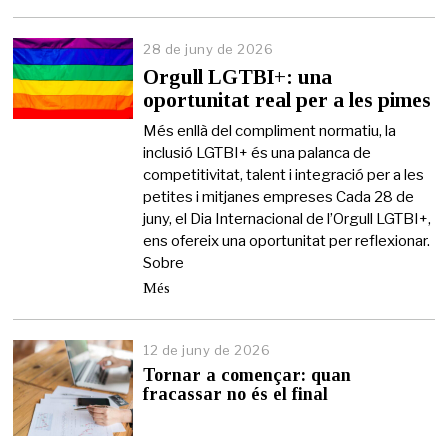
28 de juny de 2026
2
6
Orgull LGTBI+: una
d
oportunitat real per a les pimes
e
j
Més enllà del compliment normatiu, la
u
inclusió LGTBI+ és una palanca de
n
competitivitat, talent i integració per a les
y
d
petites i mitjanes empreses Cada 28 de
e
juny, el Dia Internacional de l’Orgull LGTBI+,
2
ens ofereix una oportunitat per reflexionar.
0
Sobre
2
6
Més
12 de juny de 2026
1
2
Tornar a començar: quan
d
fracassar no és el final
e
j
u