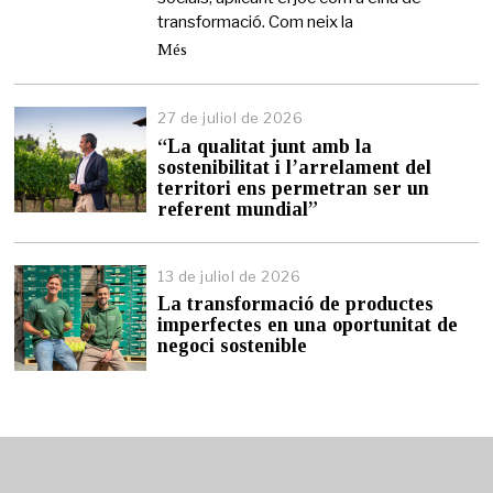
transformació. Com neix la
Més
27 de juliol de 2026
2
7
“La qualitat junt amb la
d
sostenibilitat i l’arrelament del
e
territori ens permetran ser un
j
referent mundial”
u
l
i
13 de juliol de 2026
1
o
3
l
La transformació de productes
d
d
imperfectes en una oportunitat de
e
e
negoci sostenible
j
2
u
0
l
2
i
6
o
l
d