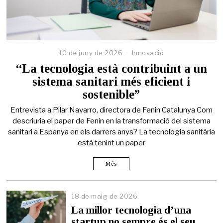
10 de juny de 2026
Innovació
“La tecnologia està contribuint a un
sistema sanitari més eficient i
sostenible”
Entrevista a Pilar Navarro, directora de Fenin Catalunya Com
descriuria el paper de Fenin en la transformació del sistema
sanitari a Espanya en els darrers anys? La tecnologia sanitària
està tenint un paper
Més
18 de maig de 2026
1
8
La millor tecnologia d’una
d
startup no sempre és el seu
e