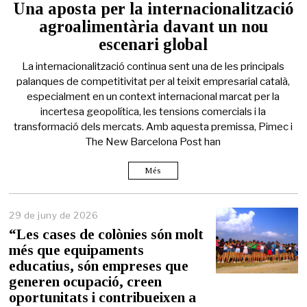
Una aposta per la internacionalització
agroalimentària davant un nou
escenari global
La internacionalització continua sent una de les principals
palanques de competitivitat per al teixit empresarial català,
especialment en un context internacional marcat per la
incertesa geopolítica, les tensions comercials i la
transformació dels mercats. Amb aquesta premissa, Pimec i
The New Barcelona Post han
Més
29 de juny de 2026
2
9
“Les cases de colònies són molt
d
més que equipaments
e
educatius, són empreses que
j
u
generen ocupació, creen
n
oportunitats i contribueixen a
y