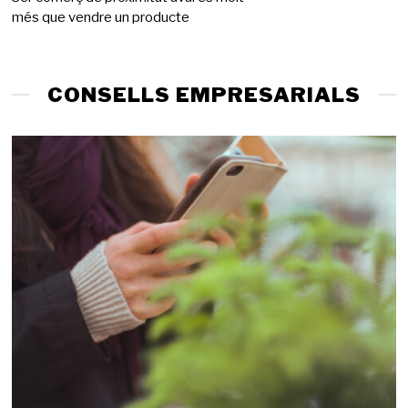
més que vendre un producte
g
d
e
2
0
CONSELLS EMPRESARIALS
2
6