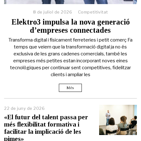
8 de juliol de 2026
Competitivitat
Elektro3 impulsa la nova generació
d’empreses connectades
Transforma digital i físicament ferreteries i petit comerç Fa
temps que veiem que la transformació digital ja no és
exclusiva de les grans cadenes comercials, també les
empreses més petites estan incorporant noves eines
tecnològiques per continuar sent competitives, fidelitzar
clients i ampliar les
Més
22 de juny de 2026
2
2
«El futur del talent passa per
d
més flexibilitat formativa i
e
facilitar la implicació de les
j
u
pimes»