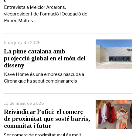
n
y
Entrevista a Melcior Arcarons,
d
vicepresident de Formació i Ocupació de
e
Pimec Moltes
2
0
2
6
5 de juny de 2026
5
d
La pime catalana amb
e
projecció global en el món del
j
disseny
u
n
Kave Home és una empresa nascuda a
y
Girona que ha sabut combinar arrels
d
e
2
0
2
13 de maig de 2026
1
6
4
Reivindicar l’ofici: el comerç
d
de proximitat que sosté barris,
e
comunitat i futur
m
a
Ser comerç de proximitat avui és molt
i