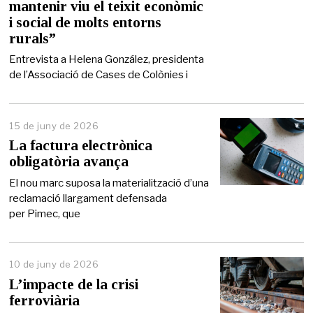
mantenir viu el teixit econòmic
d
e
i social de molts entorns
2
rurals”
0
2
Entrevista a Helena González, presidenta
6
de l’Associació de Cases de Colònies i
15 de juny de 2026
1
5
La factura electrònica
d
obligatòria avança
e
j
El nou marc suposa la materialització d’una
u
reclamació llargament defensada
n
per Pimec, que
y
d
e
2
0
10 de juny de 2026
2
L’impacte de la crisi
6
ferroviària