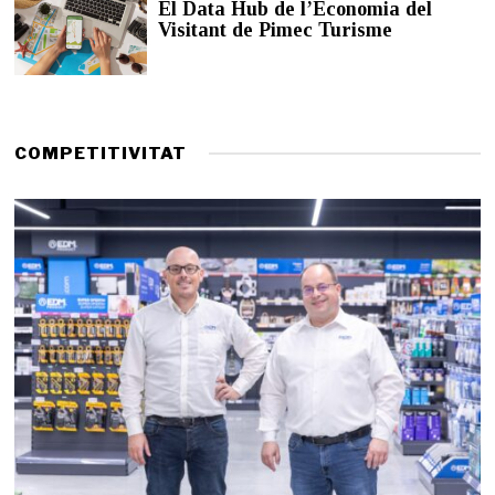
El Data Hub de l’Economia del
d
Visitant de Pimec Turisme
e
2
0
2
6
COMPETITIVITAT