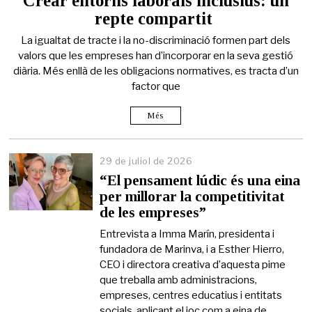
Crear entorns laborals inclusius: un
d
repte compartit
e
j
La igualtat de tracte i la no-discriminació formen part dels
u
l
valors que les empreses han d’incorporar en la seva gestió
i
diària. Més enllà de les obligacions normatives, es tracta d’un
o
factor que
l
d
e
Més
2
0
2
29 de juliol de 2026
6
“El pensament lúdic és una eina
per millorar la competitivitat
de les empreses”
Entrevista a Imma Marín, presidenta i
fundadora de Marinva, i a Esther Hierro,
CEO i directora creativa d’aquesta pime
que treballa amb administracions,
empreses, centres educatius i entitats
socials, aplicant el joc com a eina de