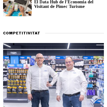
El Data Hub de l’Economia del
d
Visitant de Pimec Turisme
e
2
0
2
6
COMPETITIVITAT