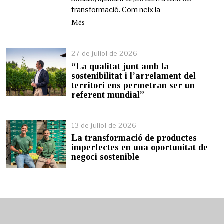
transformació. Com neix la
Més
27 de juliol de 2026
2
7
“La qualitat junt amb la
d
sostenibilitat i l’arrelament del
e
territori ens permetran ser un
j
referent mundial”
u
l
i
13 de juliol de 2026
1
o
3
l
La transformació de productes
d
d
imperfectes en una oportunitat de
e
e
negoci sostenible
j
2
u
0
l
2
i
6
o
l
d