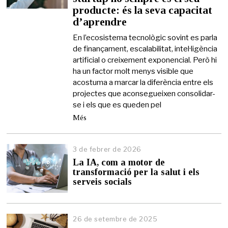
producte: és la seva capacitat
m
a
d’aprendre
i
g
En l’ecosistema tecnològic sovint es parla
d
de finançament, escalabilitat, intel·ligència
e
artificial o creixement exponencial. Però hi
2
ha un factor molt menys visible que
0
acostuma a marcar la diferència entre els
2
6
projectes que aconsegueixen consolidar-
se i els que es queden pel
Més
3 de febrer de 2026
3
d
La IA, com a motor de
e
transformació per la salut i els
f
serveis socials
e
b
r
e
26 de setembre de 2025
r