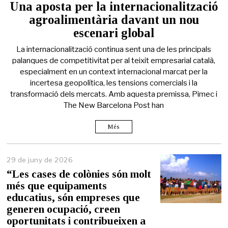
Una aposta per la internacionalització
agroalimentària davant un nou
escenari global
La internacionalització continua sent una de les principals
palanques de competitivitat per al teixit empresarial català,
especialment en un context internacional marcat per la
incertesa geopolítica, les tensions comercials i la
transformació dels mercats. Amb aquesta premissa, Pimec i
The New Barcelona Post han
Més
29 de juny de 2026
2
9
“Les cases de colònies són molt
d
més que equipaments
e
educatius, són empreses que
j
u
generen ocupació, creen
n
oportunitats i contribueixen a
y