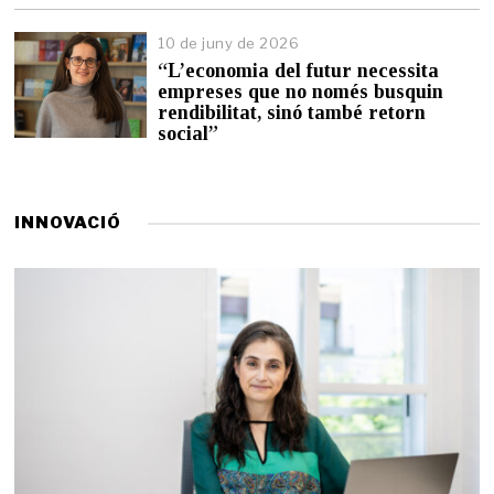
n
y
10 de juny de 2026
d
“L’economia del futur necessita
e
empreses que no només busquin
2
0
rendibilitat, sinó també retorn
2
social”
6
INNOVACIÓ