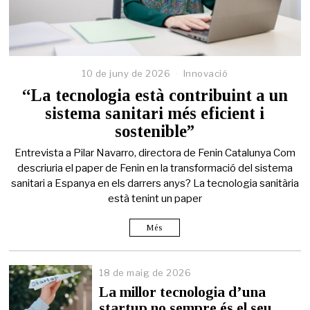
10 de juny de 2026
Innovació
“La tecnologia està contribuint a un
sistema sanitari més eficient i
sostenible”
Entrevista a Pilar Navarro, directora de Fenin Catalunya Com
descriuria el paper de Fenin en la transformació del sistema
sanitari a Espanya en els darrers anys? La tecnologia sanitària
està tenint un paper
Més
18 de maig de 2026
1
8
La millor tecnologia d’una
d
startup no sempre és el seu
e