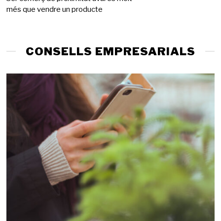
més que vendre un producte
g
d
e
2
0
CONSELLS EMPRESARIALS
2
6