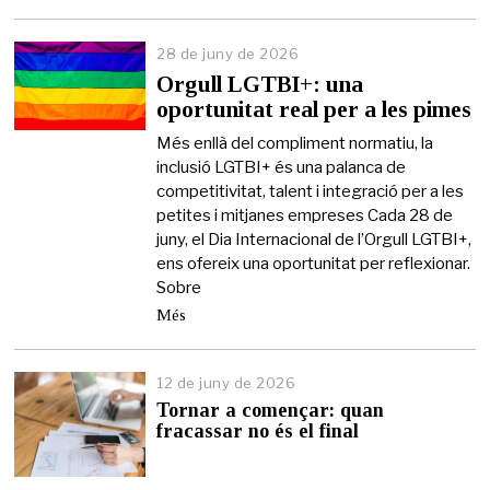
28 de juny de 2026
2
6
Orgull LGTBI+: una
d
oportunitat real per a les pimes
e
j
Més enllà del compliment normatiu, la
u
inclusió LGTBI+ és una palanca de
n
competitivitat, talent i integració per a les
y
d
petites i mitjanes empreses Cada 28 de
e
juny, el Dia Internacional de l’Orgull LGTBI+,
2
ens ofereix una oportunitat per reflexionar.
0
Sobre
2
6
Més
12 de juny de 2026
1
2
Tornar a començar: quan
d
fracassar no és el final
e
j
u