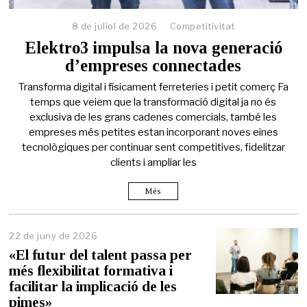
8 de juliol de 2026
Competitivitat
Elektro3 impulsa la nova generació
d’empreses connectades
Transforma digital i físicament ferreteries i petit comerç Fa
temps que veiem que la transformació digital ja no és
exclusiva de les grans cadenes comercials, també les
empreses més petites estan incorporant noves eines
tecnològiques per continuar sent competitives, fidelitzar
clients i ampliar les
Més
22 de juny de 2026
2
2
«El futur del talent passa per
d
més flexibilitat formativa i
e
facilitar la implicació de les
j
u
pimes»