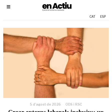
CAT
ESP
5 d'agost de 2026
2
ODS i RSC
9