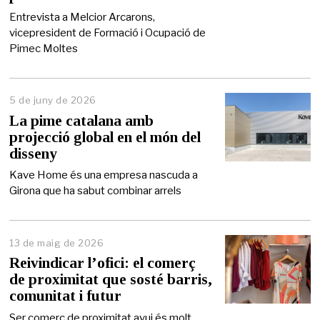
n
y
Entrevista a Melcior Arcarons,
d
vicepresident de Formació i Ocupació de
e
Pimec Moltes
2
0
2
6
5 de juny de 2026
5
d
La pime catalana amb
e
projecció global en el món del
j
disseny
u
n
Kave Home és una empresa nascuda a
y
Girona que ha sabut combinar arrels
d
e
2
0
2
13 de maig de 2026
1
6
4
Reivindicar l’ofici: el comerç
d
de proximitat que sosté barris,
e
comunitat i futur
m
a
Ser comerç de proximitat avui és molt
i