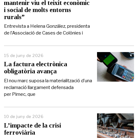
mantenir viu el teixit econòmic
d
e
i social de molts entorns
2
rurals”
0
2
Entrevista a Helena González, presidenta
6
de l’Associació de Cases de Colònies i
15 de juny de 2026
1
5
La factura electrònica
d
obligatòria avança
e
j
El nou marc suposa la materialització d’una
u
reclamació llargament defensada
n
per Pimec, que
y
d
e
2
0
10 de juny de 2026
2
L’impacte de la crisi
6
ferroviària